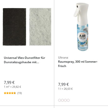
Ultrana
Universal Vlies-Dunstfilter für
Raumspray, 300 ml Sommer-
Dunstabzugshaube mit
Frisch
Aktivkohlefilter, 1 Stück
7,99 €
7,99 €
1 m² = 29,82 €
1 l = 26,63 €
(19)