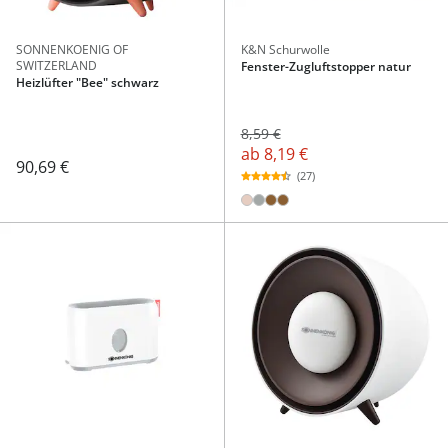
SONNENKOENIG OF
K&N Schurwolle
SWITZERLAND
Fenster-Zugluftstopper natur
Heizlüfter "Bee" schwarz
8,59 €
ab
8,19 €
90,69 €
(27)