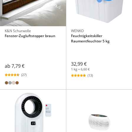
K&N Schurwolle
WENKO
Fenster-Zugluftstopper braun
Feuchtigkeitskiller
Raumentfeuchter 5 kg
32,99 €
ab
7,79 €
1 kg = 6,60 €
(27)
(13)