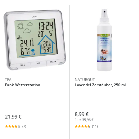
TFA
NATURGUT
Funk-Wetterstation
Lavendel-Zerstäuber, 250 ml
8,99 €
21,99 €
1 l = 35,96 €
(7)
(11)