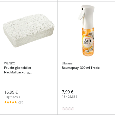
WENKO
Ultrana
Feuchtigkeitskiller
Raumspray, 300 ml Tropic
Nachfüllpackung,
Raumentfeuchter 5 kg
7,99 €
16,99 €
1 l = 26,63 €
1 kg = 3,40 €
(24)