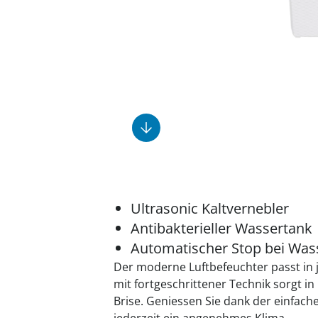
Fußpflegeprodukte
Geschenkideen
Elektromobile
Massage-Produkte
Herrenschuhe
Hausapotheke
Toilettenstühle
Ohrreiniger
Insektenabwehr
Ess- & Trinkhilfen
Sesselschoner
Mützen & Hüte
Kälte- & Wärmetherapie
Urinflaschen &
Nachttöpfe
Parfüm
Kleinmöbel
‎ Alle Anzeigen
‎ Alle Anzeigen
‎ Alle Anzeigen
‎ Alle Anzeigen
‎ Alle Anzeigen
Ultrasonic Kaltvernebler
Antibakterieller Wassertank
Automatischer Stop bei Was
Der moderne Luftbefeuchter passt in 
mit fortgeschrittener Technik sorgt 
Brise. Geniessen Sie dank der einfa