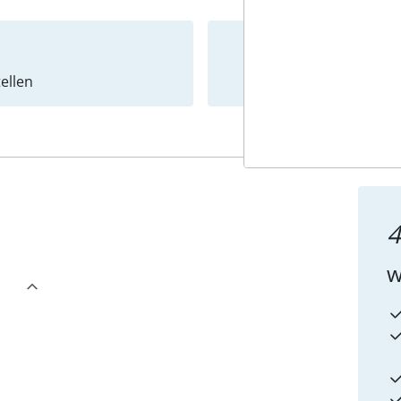
ellen
Newslet
4
w