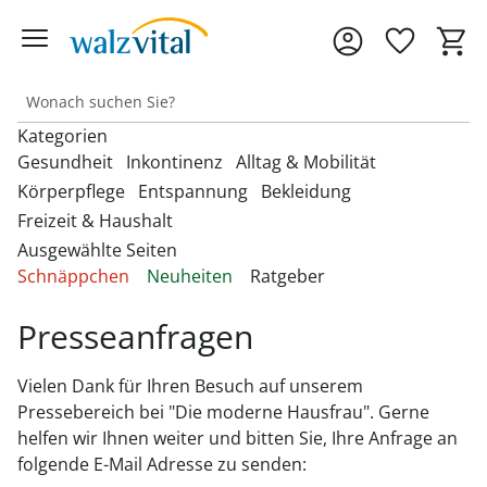
Kategorien
Gesundheit
Inkontinenz
Alltag & Mobilität
Körperpflege
Entspannung
Bekleidung
Freizeit & Haushalt
Entdecken Sie unsere Kategorien
Entdecken Sie unsere Kategorien
Entdecken Sie unsere Kategorien
‎U
‎U
‎U
Ausgewählte Seiten
M
M
M
Entdecken Sie unsere Kategorien
Entdecken Sie unsere Kategorien
Entdecken Sie unsere Kategorien
‎U
‎U
‎U
Schnäppchen
Neuheiten
Ratgeber
Fußbandagen
Bandagen
Beckenbodentrainer
Anziehhilfen
M
M
M
Entdecken Sie unsere Kategorien
‎U
Bettdecken & Kissen
Armbanduhren
Gesichtshaarentferner &
Bettzubehör
Accessoires & Schmuck
M
Presseanfragen
Hallux-Valgus Bandagen
Blutdruckmessgeräte &
Inkontinenzauflagen
Aufstehhilfen
Rasierer
Autozubehör
Pulsoximeter
Bettwäsche & Spannbettlaken
Brillen & Zubehör
Erotikartikel
Anziehhilfen
Handgelenkbandagen
Inkontinenzeinlagen
Aufstehsessel
Haarpflege
Vielen Dank für Ihren Besuch auf unserem
Dekoartikel &
Matratzen
Geldbörsen
Diabetikerbedarf
Fußbäder
Damenbekleidung
Pressebereich bei "Die moderne Hausfrau". Gerne
Heimtextilien
Kniebandagen
Inkontinenzhosen
Bade- & Toilettenhilfen
Hautpflegeprodukte
Onlineshop auswählen
helfen wir Ihnen weiter und bitten Sie, Ihre Anfrage an
Schnarchen
Gürtel & Hosenträger
Fitnessgeräte
Heizdecken & -kissen
Damenschuhe
Rückenbandagen & Stützgürtel
Fahrräder & Zubehör
folgende E-Mail Adresse zu senden:
Inkontinenz-
Einkaufstrolleys
Kosmetikprodukte
Topper & Matratzenauflagen
Schmuck