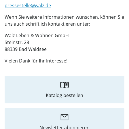
Fußpflegeprodukte
Hygieneprodukte
Kälte- & Wärmetherapie
Herrenbekleidung
pressestelle@walz.de
Gartenaccessoires
Elektromobile
Nagel- &
Taschen
Hausapotheke
Toilettenstühle
Fußpflegeprodukte
Wenn Sie weitere Informationen wünschen, können Sie
Massage-Produkte
Herrenschuhe
Geschenkideen
Ess- & Trinkhilfen
uns auch schriftlich kontaktieren unter:
Kälte- & Wärmetherapie
Urinflaschen &
Ohrreiniger
Sesselschoner
Mützen & Hüte
Insektenabwehr
Nachttöpfe
Walz Leben & Wohnen GmbH
‎ Alle Anzeigen
‎ Alle Anzeigen
Parfüm
Steinstr. 28
‎ Alle Anzeigen
Kleinmöbel
88339 Bad Waldsee
‎ Alle Anzeigen
‎ Alle Anzeigen
Vielen Dank für Ihr Interesse!
Katalog bestellen
Newsletter abonnieren