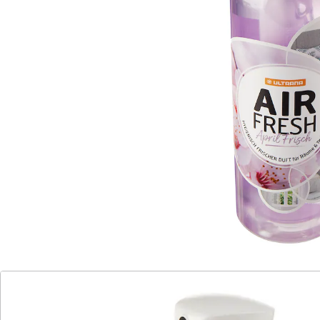
Textilien, Möbel und Matratzen
ergiebig – reicht für 240 Pumphübe
Überdeckt unangenehme Gerüche, bekämpft
Bakterien und sorgt so für einen hygienischen und
frischen Duft in Ihren Räumen, auf Textilien und
Polstermöbeln. Einfach nach Belieben besprühen und
so die Duft-Intensität regulieren.
Details
Hinweise & Hersteller
Bewertungen