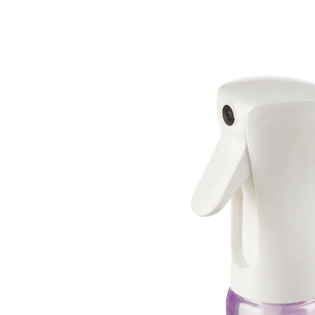
7,99 €
1 l = 26,63 €
inkl. MwSt. und zzgl.
Versandkosten
Variante
April-Frisch
In den Warenkorb
Sofort lieferbar - in 2-3 Werktagen bei Ihnen
Gegen unangenehme Gerüche!
hygienisch frischer Duft für Räume,