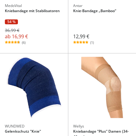
MedoVital
Antar
Kniebandage mit Stabilisatoren
Knie-Bandage „Bamboo“
54 %
36,99 €
ab
16,99 €
12,99 €
(6)
(1)
WUNDMED
Wellys
Gelenkschutz "Knie"
Kniebandage "Plus" Damen (34-