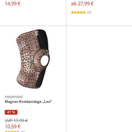
14,99 €
ab
27,99 €
(1)
mayenvital
Magnet-Kniebandage „Leo“
41 %
UVP 17,99 €
10,59 €