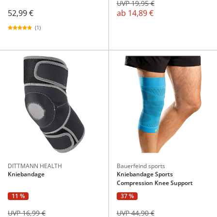
UVP 19,95 €
52,99 €
ab
14,89 €
(1)
DITTMANN HEALTH
Bauerfeind sports
Kniebandage
Kniebandage Sports
Compression Knee Support
11 %
37 %
UVP 16,99 €
UVP 44,90 €