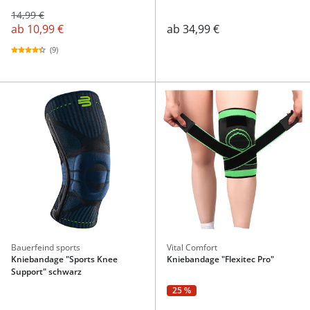
14,99 €
ab
10,99 €
ab
34,99 €
(9)
Bauerfeind sports
Vital Comfort
Kniebandage "Sports Knee
Kniebandage "Flexitec Pro"
Support" schwarz
25 %