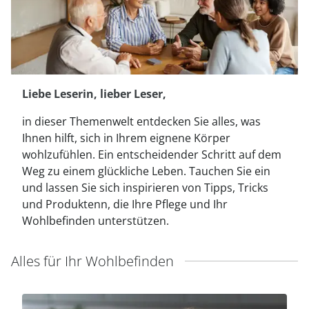
Fußpflegeprodukte
Hygieneprodukte
Kälte- & Wärmetherapie
Herrenbekleidung
Gartenaccessoires
Elektromobile
Nagel- &
Taschen
Hausapotheke
Toilettenstühle
Fußpflegeprodukte
Massage-Produkte
Herrenschuhe
Geschenkideen
Ess- & Trinkhilfen
Kälte- & Wärmetherapie
Urinflaschen &
Ohrreiniger
Sesselschoner
Mützen & Hüte
Insektenabwehr
Nachttöpfe
‎ Alle Anzeigen
Liebe Leserin, lieber Leser,
‎ Alle Anzeigen
Parfüm
‎ Alle Anzeigen
Kleinmöbel
in dieser Themenwelt entdecken Sie alles, was
‎ Alle Anzeigen
Ihnen hilft, sich in Ihrem eignene Körper
‎ Alle Anzeigen
wohlzufühlen. Ein entscheidender Schritt auf dem
Weg zu einem glückliche Leben. Tauchen Sie ein
und lassen Sie sich inspirieren von Tipps, Tricks
und Produktenn, die Ihre Pflege und Ihr
Wohlbefinden unterstützen.
Alles für Ihr Wohlbefinden