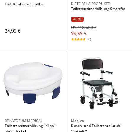
DIETZ REHA PRODUKTE
Toilettenhocker, faltbar
Toilettensitzerhöhung Smartfix
46 %
UVP 185,00 €
24,99 €
99,99 €
(8)
REHAFORUM MEDICAL
Mobilex
Toilettensitzerhöhung "Klipp"
Dusch- und Toilettenrollstuhl
ohne Deckel
"Kakadu“