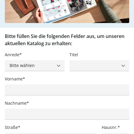
Fußpflegeprodukte
Hygieneprodukte
Kälte- & Wärmetherapie
Herrenbekleidung
Gartenaccessoires
Elektromobile
Nagel- &
Taschen
Hausapotheke
Toilettenstühle
Fußpflegeprodukte
Massage-Produkte
Herrenschuhe
Geschenkideen
Ess- & Trinkhilfen
Kälte- & Wärmetherapie
Urinflaschen &
Ohrreiniger
Sesselschoner
Mützen & Hüte
Insektenabwehr
Nachttöpfe
Bitte füllen Sie die folgenden Felder aus, um unseren
‎ Alle Anzeigen
aktuellen Katalog zu erhalten:
‎ Alle Anzeigen
Parfüm
‎ Alle Anzeigen
Kleinmöbel
Anrede
Titel
‎ Alle Anzeigen
‎ Alle Anzeigen
Vorname
Nachname
Straße
Hausnr.