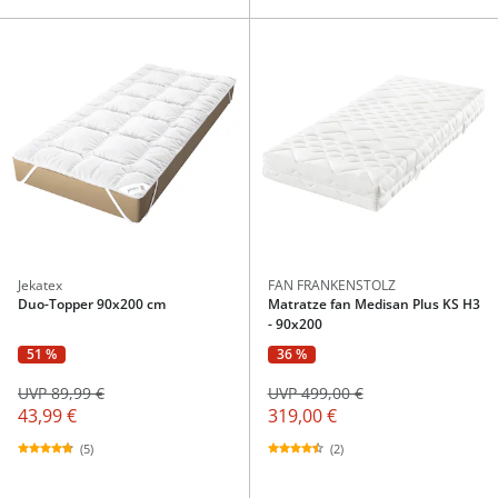
Jekatex
FAN FRANKENSTOLZ
Duo-Topper 90x200 cm
Matratze fan Medisan Plus KS H3
- 90x200
51 %
36 %
UVP 89,99 €
UVP 499,00 €
43,99 €
319,00 €
(5)
(2)