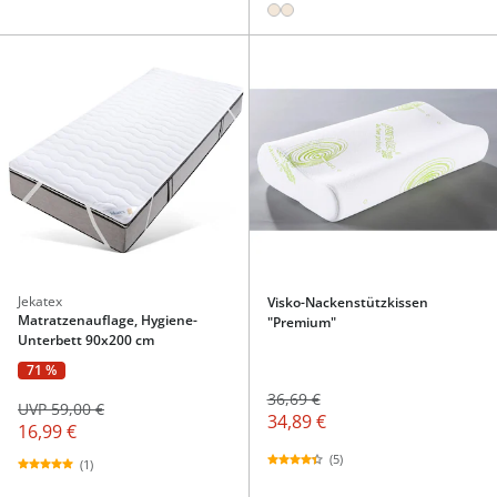
Jekatex
Visko-Nackenstützkissen
Matratzenauflage, Hygiene-
"Premium"
Unterbett 90x200 cm
71 %
36,69 €
UVP 59,00 €
34,89 €
16,99 €
(5)
(1)