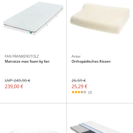
FAN FRANKENSTOLZ
Antar
Matratze max foam by fan
Orthopädisches Kissen
26,59 €
UVP 249,90 €
25,29 €
239,00 €
(3)