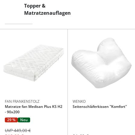
Topper &
Matratzenauflagen
FAN FRANKENSTOLZ
WENKO
Matratze fan Medisan Plus KS H2
Seitenschläferkissen "Komfort"
- 90x200
29 %
Neu
UVP 449,00 €