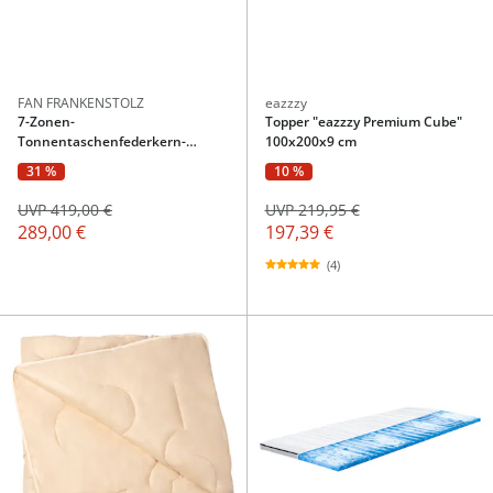
FAN FRANKENSTOLZ
eazzzy
7-Zonen-
Topper "eazzzy Premium Cube"
Tonnentaschenfederkern-
100x200x9 cm
Matratze Megax Premium Top T
31 %
10 %
H3 - 90x200 cm
UVP 419,00 €
UVP 219,95 €
289,00 €
197,39 €
(4)