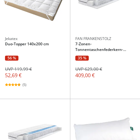
Jekatex
FAN FRANKENSTOLZ
Duo-Topper 140x200 cm
7-Zonen-
Tonnentaschenfederkern-
Matratze Megax Premium Top T
56 %
35 %
H3 - 140x200 cm
UVP 119,99 €
UVP 629,00 €
52,69 €
409,00 €
(5)