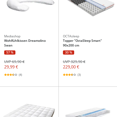
Mediashop
OCTAsleep
Wohlfühlkissen Dreamolino
Topper "OctaSleep Smart"
Swan
90x200 cm
57 %
30 %
UVP 69,90 €
UVP 329,90 €
29,99 €
229,00 €
(4)
(3)