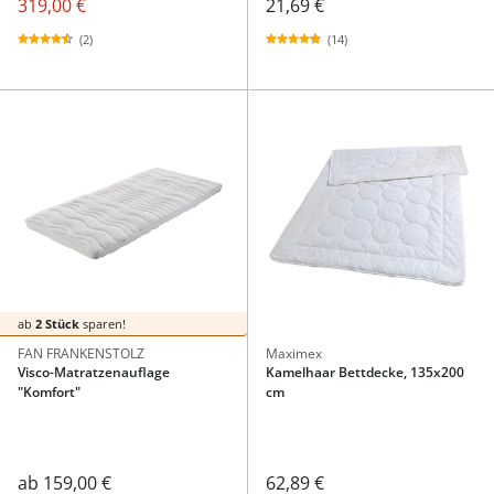
319,00 €
21,69 €
(2)
(14)
ab
2 Stück
sparen!
FAN FRANKENSTOLZ
Maximex
Visco-Matratzenauflage
Kamelhaar Bettdecke, 135x200
"Komfort"
cm
ab
159,00 €
62,89 €