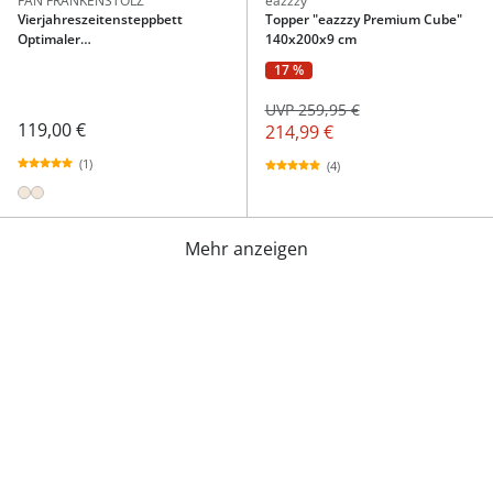
FAN FRANKENSTOLZ
eazzzy
Vierjahreszeitensteppbett
Topper "eazzzy Premium Cube"
Optimaler
140x200x9 cm
Feuchtigkeitstransport 135x200
17 %
cm
UVP 259,95 €
119,00 €
214,99 €
(1)
(4)
Mehr anzeigen