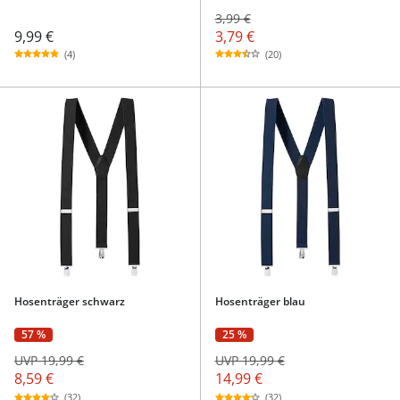
3,99 €
9,99 €
3,79 €
(4)
(20)
Hosenträger schwarz
Hosenträger blau
57 %
25 %
UVP 19,99 €
UVP 19,99 €
8,59 €
14,99 €
(32)
(32)