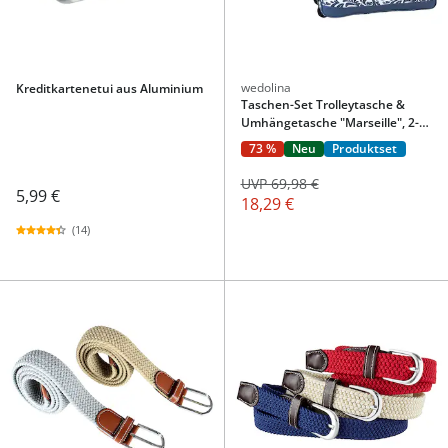
wedolina
Kreditkartenetui aus Aluminium
Taschen-Set Trolleytasche &
Umhängetasche "Marseille", 2-
teilig
73 %
Neu
Produktset
UVP 69,98 €
5,99 €
18,29 €
(14)