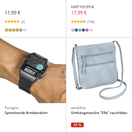
UVP 19,99 €
11,99 €
17,99 €
(2)
(106)
+3
+2
Paragon
wedolina
Sprechende Armbanduhr
Umhängetasche "Ella" rauchblau
35 %