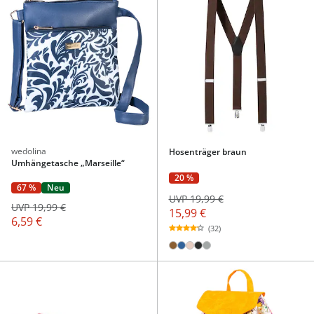
wedolina
Hosenträger braun
Umhängetasche „Marseille“
20 %
67 %
Neu
UVP 19,99 €
UVP 19,99 €
15,99 €
6,59 €
(32)