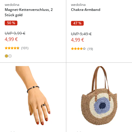
wedolina
wedolina
Magnet-Kettenverschluss, 2
Chakra-Armband
Stück gold
50 %
47 %
UVP 9,99 €
UVP 9,49 €
4,99 €
4,99 €
(101)
(19)