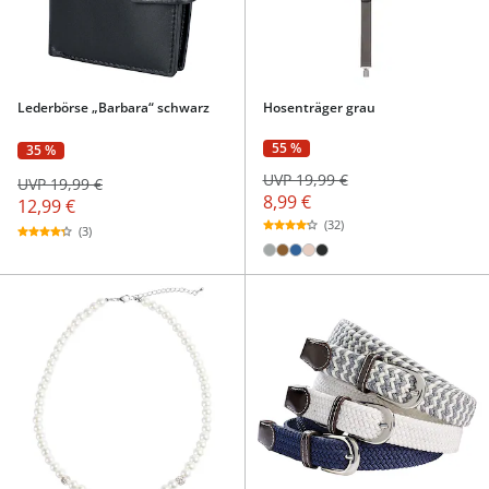
Lederbörse „Barbara“ schwarz
Hosenträger grau
55 %
35 %
UVP 19,99 €
UVP 19,99 €
8,99 €
12,99 €
(32)
(3)