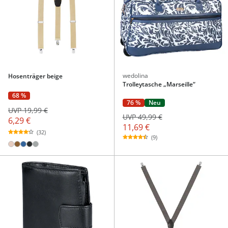
wedolina
Hosenträger beige
Trolleytasche „Marseille“
68 %
76 %
Neu
UVP 19,99 €
UVP 49,99 €
6,29 €
11,69 €
(32)
(9)