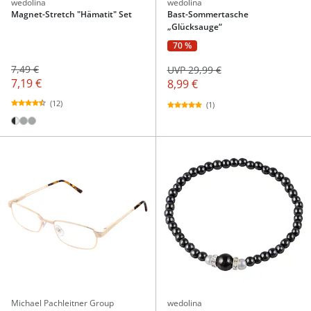
wedolina
wedolina
Magnet-Stretch "Hämatit" Set
Bast-Sommertasche
„Glücksauge“
70 %
7,49 €
UVP 29,99 €
7,19 €
8,99 €
(12)
(1)
Michael Pachleitner Group
wedolina