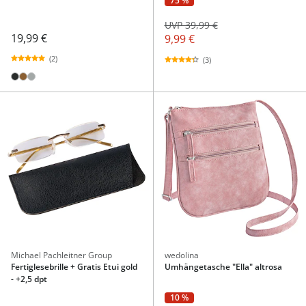
75 %
UVP 39,99 €
19,99 €
9,99 €
(2)
(3)
Michael Pachleitner Group
wedolina
Fertiglesebrille + Gratis Etui gold
Umhängetasche "Ella" altrosa
- +2,5 dpt
10 %