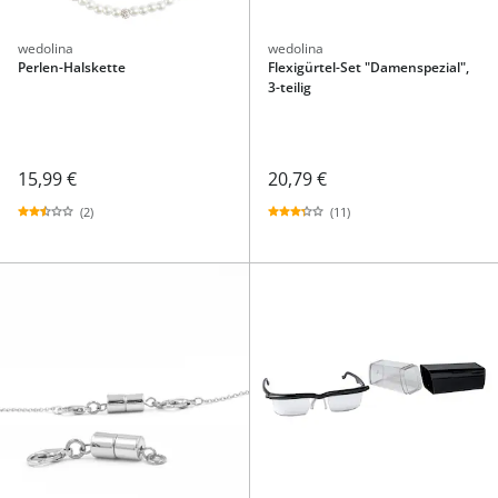
wedolina
wedolina
Perlen-Halskette
Flexigürtel-Set "Damenspezial",
3-teilig
15,99 €
20,79 €
(2)
(11)