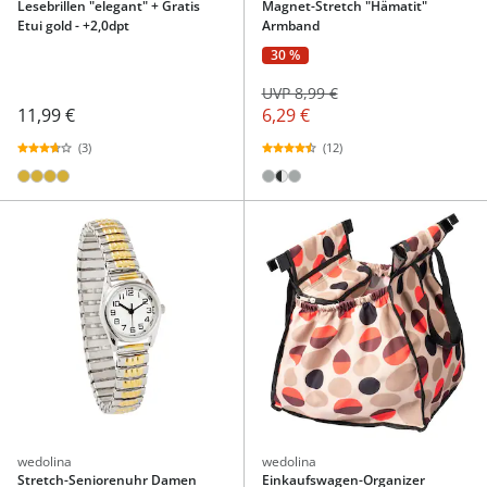
Lesebrillen "elegant" + Gratis
Magnet-Stretch "Hämatit"
Etui gold - +2,0dpt
Armband
30 %
UVP 8,99 €
11,99 €
6,29 €
(3)
(12)
wedolina
wedolina
Stretch-Seniorenuhr Damen
Einkaufswagen-Organizer