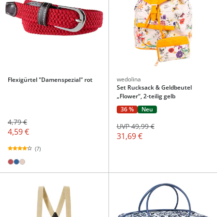
wedolina
Flexigürtel "Damenspezial" rot
Set Rucksack & Geldbeutel
„Flower“, 2-teilig gelb
36 %
Neu
4,79 €
UVP 49,99 €
4,59 €
31,69 €
(7)