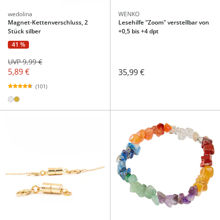
wedolina
WENKO
Magnet-Kettenverschluss, 2
Lesehilfe "Zoom" verstellbar von
Stück silber
+0,5 bis +4 dpt
41 %
UVP 9,99 €
5,89 €
35,99 €
(101)