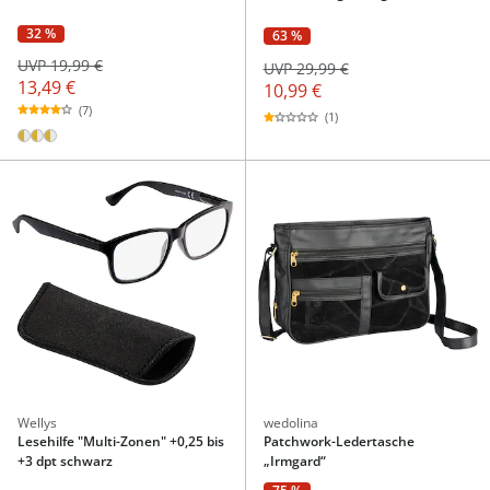
32 %
63 %
UVP 19,99 €
UVP 29,99 €
13,49 €
10,99 €
(7)
(1)
Wellys
wedolina
Lesehilfe "Multi-Zonen" +0,25 bis
Patchwork-Ledertasche
+3 dpt schwarz
„Irmgard“