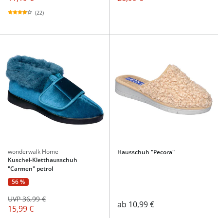
(22)
wonderwalk Home
Hausschuh "Pecora"
Kuschel-Kletthausschuh
"Carmen" petrol
56 %
UVP 36,99 €
ab
10,99 €
15,99 €