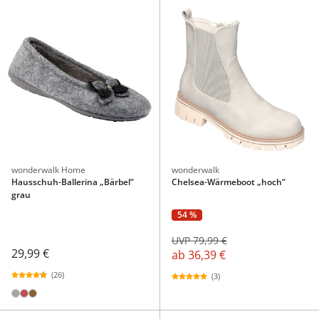
wonderwalk Home
wonderwalk
Hausschuh-Ballerina „Bärbel“
Chelsea-Wärmeboot „hoch“
grau
54 %
UVP 79,99 €
29,99 €
ab
36,39 €
(26)
(3)