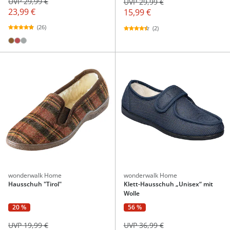
UVP 29,99 €
UVP 29,99 €
23,99 €
15,99 €
(26)
(2)
wonderwalk Home
wonderwalk Home
Hausschuh "Tirol"
Klett-Hausschuh „Unisex“ mit
Wolle
20 %
56 %
UVP 19,99 €
UVP 36,99 €