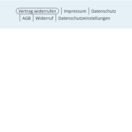
Vertrag widerrufen
Impressum
Datenschutz
AGB
Widerruf
Datenschutzeinstellungen
¹ Aktionsbedingungen
schließen
Ergebnisse anzeigen (149)