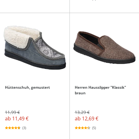
Hüttenschuh, gemustert
Herren Hausslipper "Klassik"
braun
11,99 €
13,29 €
ab
11,49 €
ab
12,69 €
(3)
(5)