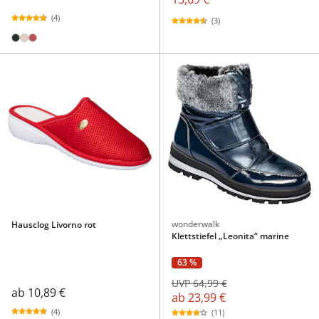
(4)
(3)
wonderwalk
Hausclog Livorno rot
Klettstiefel „Leonita“ marine
63 %
UVP 64,99 €
ab
10,89 €
ab
23,99 €
(4)
(11)