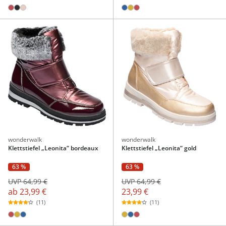
wonderwalk
wonderwalk
Klettstiefel „Leonita“ bordeaux
Klettstiefel „Leonita“ gold
63 %
63 %
UVP 64,99 €
UVP 64,99 €
ab
23,99 €
23,99 €
(11)
(11)