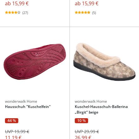
ab
15,99 €
ab
15,99 €
(27)
(5)
wonderwalk Home
wonderwalk Home
Hausschuh "Kuschelfein"
Kuschel-Hausschuh-Ballerina
„Birgit“ beige
44 %
10 %
UVP 19,99 €
UVP 29,99 €
11,19 €
26,99 €