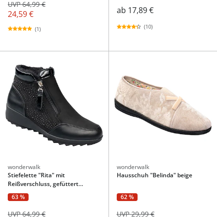
UVP 64,99 €
ab
17,89 €
24,59 €
(10)
(1)
wonderwalk
wonderwalk
Stiefelette "Rita" mit
Hausschuh "Belinda" beige
Reißverschluss, gefüttert
schwarz
63 %
62 %
UVP 64,99 €
UVP 29,99 €