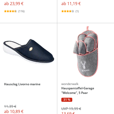
ab
23,99 €
ab
11,19 €
(116)
(1)
wonderwalk
Hausclog Livorno marine
Hauspantoffel-Garage
"Welcome", 5 Paar
31 %
11,39 €
UVP 19,99 €
ab
10,89 €
13,69 €