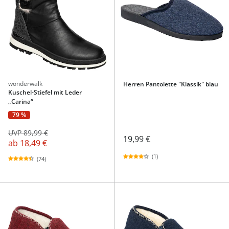
wonderwalk
Herren Pantolette "Klassik" blau
Kuschel-Stiefel mit Leder
„Carina“
79 %
UVP 89,99 €
19,99 €
ab
18,49 €
(1)
(74)