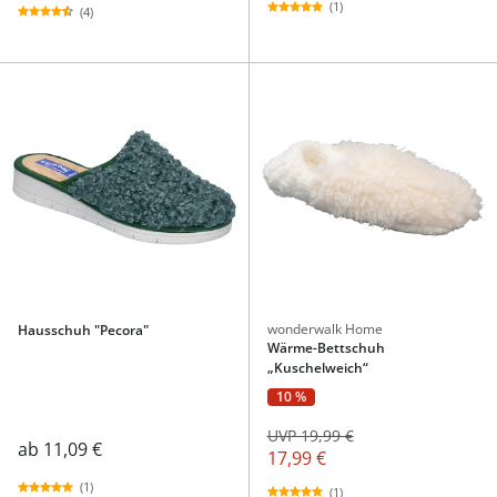
(1)
(4)
wonderwalk Home
Hausschuh "Pecora"
Wärme-Bettschuh
„Kuschelweich“
10 %
UVP 19,99 €
ab
11,09 €
17,99 €
(1)
(1)