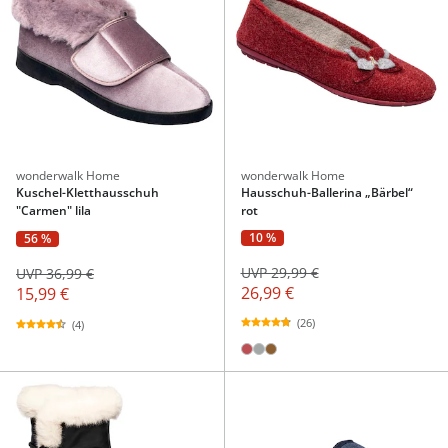
wonderwalk Home
wonderwalk Home
Kuschel-Kletthausschuh
Hausschuh-Ballerina „Bärbel“
"Carmen" lila
rot
10 %
56 %
UVP 29,99 €
UVP 36,99 €
26,99 €
15,99 €
(26)
(4)