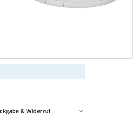
alzvital
Versandkostenfrei ab 99 €
Kauf auf Rechnung
Gebührenfrei
Kostenloser Rückversand
Geprüfte Qualität & volles
Rückgaberecht
ckgabe & Widerruf