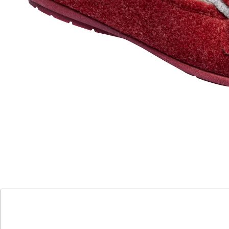
Zeit für Gemütlichkeit!
flexible Gummi-Laufsohle
wunderbar wärmend
elegante & bequeme Passform
rutschhemmende Laufsohle
Kalte Füße waren gestern: Mit diesem überaus
komfortablen Hausschuh-Ballerina halten Sie Ihre Füße
mollig warm. Das kuschelige Material und die weiche
Decksohle sorgen für eine extra Portion Gemütlichkeit.
Hübsches Detail: Die zwei­farbige Blütenapplikation
macht den Hausschuh optisch zu einem attraktiven
Blickfang. Dank der rutschhemmenden, flexiblen
Gummi-Laufsohle ist auch ein kurzer Gang nach
draußen kein Problem.