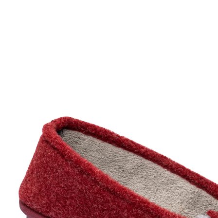
UVP 29,99 €
26,99 €
inkl. MwSt. und zzgl.
Versandkosten
Variante
rot
Größe
In den Warenkorb
Sofort lieferbar - in 2-3 Werktagen bei Ihnen