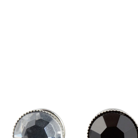
5,99 €
inkl. MwSt. und zzgl.
Versandkosten
In den Warenkorb
Sofort lieferbar - in 2-3 Werktagen bei Ihnen
Perfekt geknöpftes Dekolleté!
Mit diesen Knöpfen bestimmen Sie selbst, wieviel
"Einblick" Sie gewähren wollen. Halten zuverlässig.
Auch als hübsches Accessoire auf einem T-Shirt oder
praktischer Halter für einen leichten Schal bestens
geeignet. Alles bleibt so, wie es soll, nichts verrutscht! 3
Varianten: klarer und schwarzer Strass, Perlenoptik.