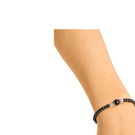
7,49 €
7,19 €
inkl. MwSt. und zzgl.
Versandkosten
Variante
Set
In den Warenkorb
Sofort lieferbar - in 2-3 Werktagen bei Ihnen
Schutzstein der alten Ägypter!
Schon bei diesen stand Hämatit für Vitalität und
Ausdauer. Aus einem großen und vielen kleinen