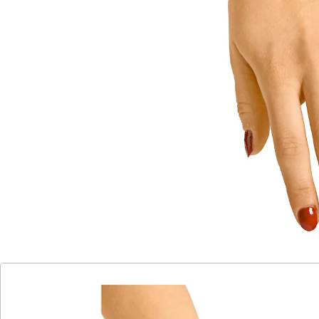
Hämatiten sowie zwei Glassteinchen.
Für Schwangere und Personen mit Herzschrittmacher
nicht geeignet.
Details
Hinweise & Hersteller
Bewertungen