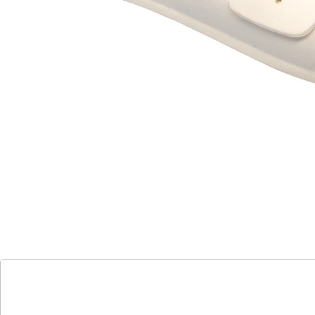
ideal bei Hallux valgus dank verstellbarer
Schnalle
So soft: Diese top-bequeme und leichte Bade-
Pantolette ist der ideale Begleiter für Strand, Pool oder
zu Hause. Mit ihrem ergonomischen Fußbett, der
dämpfenden Soft-Touch-Sohle und rutschhemmenden
Laufsohle bietet sie höchsten Tragekomfort. Perfekte
Weitenregulierung dank individuell anpassbarer
Schnalle.
Details
Hinweise & Hersteller