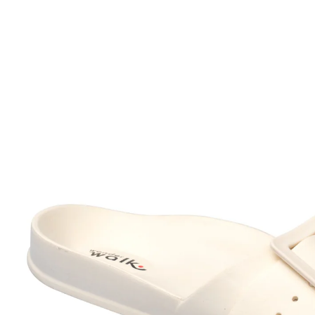
UVP 19,99 €
ab
7,99 €
inkl. MwSt. und zzgl.
Versandkosten
Größe
In den Warenkorb
Sofort lieferbar - in 2-3 Werktagen bei Ihnen
Das Bequemlichkeits-Wunder!
mit rutschhemmender, dämpfender
Laufsohle