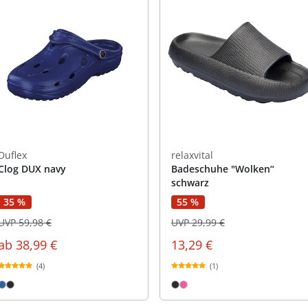
Duflex
relaxvital
Clog DUX navy
Badeschuhe "Wolken“
schwarz
35 %
55 %
UVP 59,98 €
UVP 29,99 €
ab
38,99 €
13,29 €
(4)
(1)