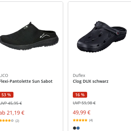
LICO
Duflex
Flexi-Pantolette Sun Sabot
Clog DUX schwarz
16 %
53 %
UVP 59,98 €
UVP 45,95 €
49,99 €
ab
21,19 €
(4)
(2)