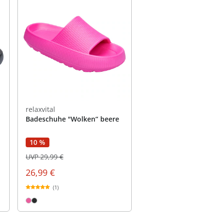
relaxvital
Badeschuhe "Wolken“ beere
10 %
UVP 29,99 €
26,99 €
(1)