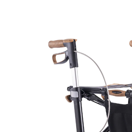
UVP 499,00 €
449,00 €
inkl. MwSt. und zzgl.
Versandkosten
Variante
Magic Black
Bei Verfügbarkeit erinnern
Derzeit nicht lieferbar
Alternativprodukt