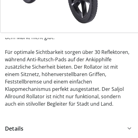
stoßdämpfend, wärmeabsorbierend und rutschfest.
Die geschäumten All-Terrain-Reifen und extragroßen
Vorderräder ermöglichen ein angenehmes Fahrgefühl
auf jedem Untergrund. Das optionale
Einhandbremssystem ist ein Highlight, das es so auf
dem Markt nicht gibt.
Für optimale Sichtbarkeit sorgen über 30 Reflektoren,
während Anti-Rutsch-Pads auf der Ankipphilfe
zusätzliche Sicherheit bieten. Der Rollator ist mit
einem Sitznetz, höhenverstellbaren Griffen,
Feststellbremse und einem einfachen
Klappmechanismus perfekt ausgestattet. Der Saljol
Allround Rollator ist nicht nur funktional, sondern
auch ein stilvoller Begleiter für Stadt und Land.
Details