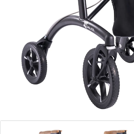
Zu diesem Artikel haben wir eine Alternative gefunden,
die Sie interessieren könnte:
Playcare
Gehhilfe W04 mit Sitztasche, klappbar
dunkelrot
(1)
Einzelpreis:
218,99 €
Ein Multitalent für Stadt und Land!
Leichtgewicht mit 6,4 kg für mühelose
Manövrierbarkeit
Geschäumte, stoßabsorbierende All-
Terrain-Reifen
Extragroße Vorderräder für mehr