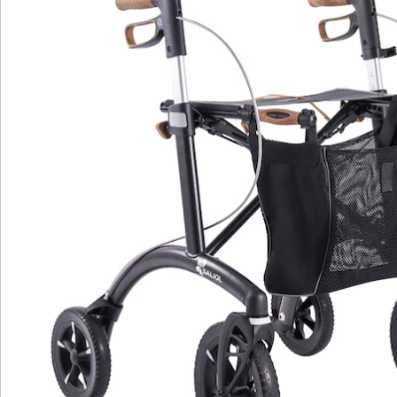
Fahrkomfort
Umbaubar von Zweihand- zu
Einhandbremse
Stilvolles Design, hautfreundliche Kork-
TPE-Griffe & -Armstützen
inklusive Stockhalter
Der Saljol Allround Rollator ist das Multitalent, das die
Wahl zwischen Stadtfuchs und Offroad-Champion
überflüssig macht. Mit nur 6,4 kg ist er leichter als die
meisten Aluminium- und sogar Carbon-Rollatoren, was
ihn in der Stadt besonders wendig macht. Sein
einzigartiges Design und die abnehmbare Netztasche
machen ihn nicht nur funktional, sondern auch zum
Blickfang.
Die hautfreundlichen Kork-TPE-Griffe und -Armstützen
bieten nicht nur Komfort, sondern sind auch