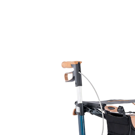
UVP 719,00 €
679,00 €
inkl. MwSt. und zzgl.
Versandkosten
Variante
Midnight Blue
Auswahl
Bei Verfügbarkeit erinnern
Derzeit nicht lieferbar