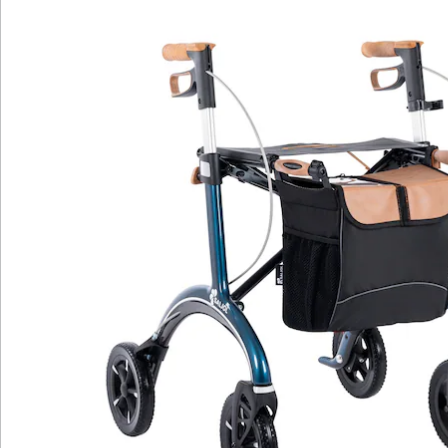
Der CR54 besticht durch stoßabsorbierende Reifen
und ergonomische Korkgriffe. Diese bieten nicht nur
festen Halt, sondern ermöglichen auch sicheres
Schieben und Stützen. Ideal für den täglichen Einsatz,
innen wie außen, dank leichtgängiger Gummierung auf
Asphalt und effizienter Federung auf unbefestigten
Wegen. In der Wohnung überzeugt der CR54 mit
Wendigkeit und Stabilität.
Die zahlreichen Reflektoren gewährleisten höchste
Sichtbarkeit bei Dunkelheit. Zusätzlich ist im
Lieferumfang eine praktische Tasche enthalten, die
perfekt für die wöchentlichen Einkäufe geeignet ist. Die
weichen Räder überwinden spielend Holperstrecken,
und der weiche Rollatorsitz lädt zu entspannten
Pausen ein. Leichtgängige Bremsgriffe erleichtern das
Parken und Verladen, und das geringe Packmaß macht