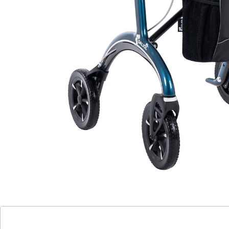
Eleganter Begleiter für Mobilität ohne
Kompromisse
ultraleicht und faltbar
stoßabsorbierende Reifen und Korkgriffe
maximale Sichtbarkeit durch Reflektoren
inklusive Tasche für bequemen Transport
inklusive Stockhalter
sicheres Bergabfahren dank
Schleifbremse
Erleben Sie die Revolution in Mobilität mit dem Saljol
Carbon Rollator CR54. Dieses Meisterwerk vereint
edles Design, herausragenden Komfort und
federleichte Handhabung. Mit nur 5,6 kg ist er
ultraleicht und faltbar für mühelosen Transport.