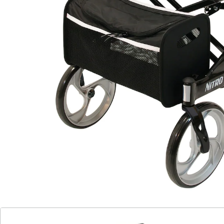
Optimaler Lenk- und Fahrkomfort mit Chic
doppelte Querverstrebung
große Lenkräder (Ø 25 cm)
höhenverstellbare Griffe
feststellbare Handbremse
Reflektoren vorne und hinten
platzsparend zusammenklappbar
(Einhand-Faltmechanismus)
Maximale Belastbarkeit: 130 kg
im Lieferumfang enthalten: Stockhalter,
Gepäcknetz
Dass ein Rollator nicht nur eine wichtige Mobilitätshilfe
ist, sondern dabei auch noch chic aussehen kann,
beweist das Modell Nitro, das für den Innen- und
Außenbereich geeignet ist, schon auf den ersten Blick.
Mit der edlen Farbkombi Champagner-Schwarz und