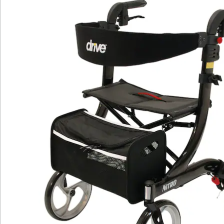
den großen Lenkrädern mit einem Durchmesser von
25 cm macht dieser Rollator in jeder Hinsicht eine gute
Figur. Dabei kommt die Funktionalität jedoch
keineswegs zu kurz: Die Räder mit PU-Bereifung
sorgen für optimalen Lenk- und Fahrkomfort und die
doppelte Querverstrebung für mehr Stabilität und
Sicherheit.
Apropos Sicherheit: Es befinden sich mehrere seitliche,
nach vorne und hinten gerichtete Reflektoren am
Rollator, sodass Sie auch in der Dämmerung und
Dunkelheit gut zu sehen sind. Die Handbremse ist
leicht zu bedienen und kann bei Bedarf festgestellt
werden. Sie befindet sich an den Griffen, deren Höhe
stufenlos zwischen 84 und 96,5 cm eingestellt und
damit optimal an Ihre Körpergröße angepasst werden
kann. Auch der Rückengurt, der das Sitzen angenehm
unterstützt, lässt sich verstellen (89-91,5 cm und 94-
96,5 cm), kann bei Bedarf aber auch abgenommen