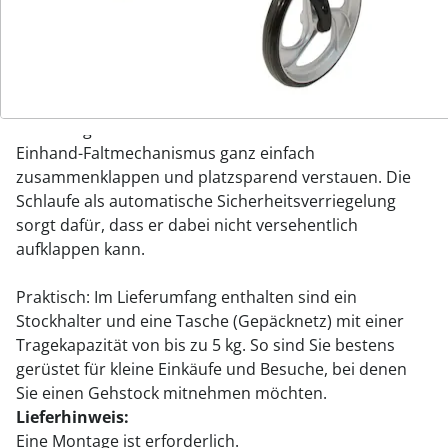
werden. Der Sitz befindet sich auf einer Höhe von 57
cm. Der Rollator ist mit einem Gewicht von 7,2 kg ein
Leichtgewicht unter den Rollatoren, aber dennoch bis
zu 130 kg belastbar.
Bei Nichtgebrauch lässt sich der Rollator dank des
Einhand-Faltmechanismus ganz einfach
zusammenklappen und platzsparend verstauen. Die
Schlaufe als automatische Sicherheitsverriegelung
sorgt dafür, dass er dabei nicht versehentlich
aufklappen kann.
Praktisch: Im Lieferumfang enthalten sind ein
Stockhalter und eine Tasche (Gepäcknetz) mit einer
Tragekapazität von bis zu 5 kg. So sind Sie bestens
gerüstet für kleine Einkäufe und Besuche, bei denen
Sie einen Gehstock mitnehmen möchten.
Lieferhinweis:
Eine Montage ist erforderlich.