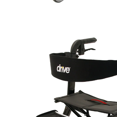
UVP 471,34 €
228,99 €
inkl. MwSt. und zzgl.
Versandkosten
Variante
schwarz
In den Warenkorb
Sofort lieferbar - in 3-4 Werktagen bei Ihnen