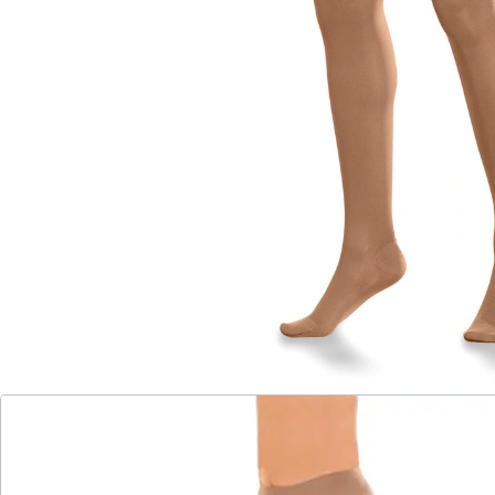
Mit Make-up-Effekt!
Das außergewöhnlich feine, gut abdeckende
Maschenbild wirkt wie ein Make-up. Schadstoffgeprüfte
Qualität.
Details
Hinweise & Hersteller
Bewertungen