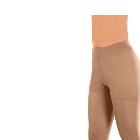
24,95 €
inkl. MwSt. und zzgl.
Versandkosten
Variante
70 den
Größe
Bei Verfügbarkeit erinnern
Derzeit nicht lieferbar