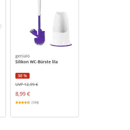
genialo
Silikon WC-Bürste lila
30 %
UVP 12,99 €
8,99 €
(104)