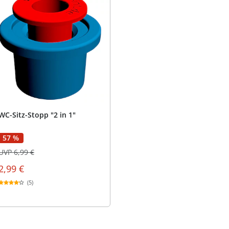
WC-Sitz-Stopp "2 in 1"
57 %
UVP 6,99 €
2,99 €
(5)