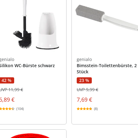
genialo
genialo
Silikon WC-Bürste schwarz
Bimsstein-Toilettenbürste, 2
Stück
42 %
23 %
UVP 11,99 €
UVP 9,99 €
6,89 €
7,69 €
(104)
(8)