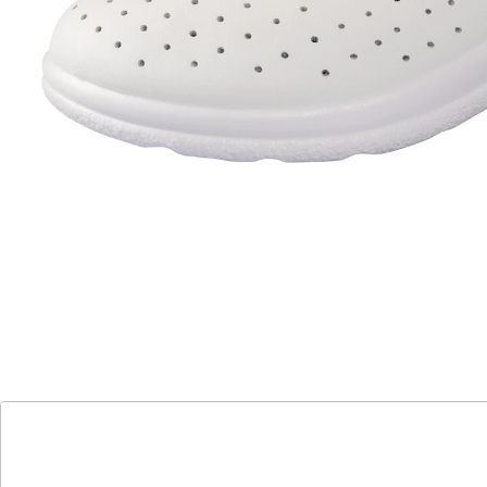
Alternativprodukt
Zu diesem Artikel haben wir eine Alternative gefunden,
die Sie interessieren könnte:
Leder-Pantolette "Hallux"
(39)
Einzelpreis:
UVP 39,99 €
24,99 €
Ein tolles Tragegefühl!
dämpfende Laufsohle
Lüftungslöcher im Obermaterial
echtes Leder für ein angenehmes