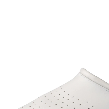
24,99 €
inkl. MwSt. und zzgl.
Versandkosten
Variante
weiß
Größe
In den Warenkorb
Lieferbar - in 3 Wochen bei Ihnen