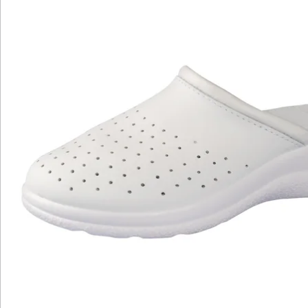
Fußklima
Diese Leder-Pantolette wird garantiert Ihr neuer
Lieblingsschuh! Die Laufsohle dämpft jeden Schritt und
macht langes Stehen und Gehen ohne Probleme mit.
Die Lüftungslöcher im Obermaterial sorgen für ein
angenehmes Fußklima. So erleben Ihre Füße Tag für
Tag wohltuenden Komfort.
Details
Hinweise & Hersteller
Bewertungen