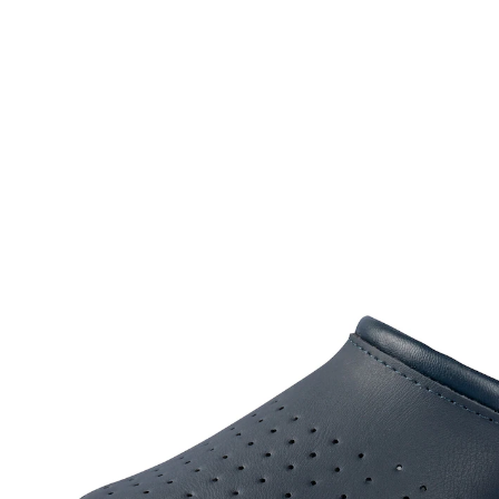
ab
22,49 €
inkl. MwSt. und zzgl.
Versandkosten
Variante
blau
Größe
In den Warenkorb
Sofort lieferbar - in 2-3 Werktagen bei Ihnen