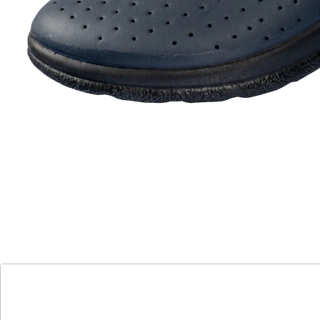
Komfortzone für Ihre Füße!
echtes Leder für ein angenehmes
Fußklima
Laufsohle mit Schritt-Dämpfung
Lüftungslöcher im Obermaterial
Mit der Lederpantolette für Herren gönnen Sie sich
und Ihren Füßen maximalen Komfort und das bei
jedem Schritt. Das anschmiegsame Obermaterial
(beschichtetes Leder) umschließt den Fuß angenehm
und sorgt mit den integrierten Lüftungslöchern für ein
gutes Fußklima - auch bei warmem Wetter. Die
Laufsohle dämpft die Schritte, sodass Sie bequem
gehen können. Ob zu Hause oder im Büro: Diese
Pantolette gehört sicher schon bald zu Ihren
Lieblingsschuhen.