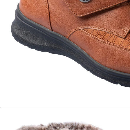
Kuschelwärme mit Stil – auf Schritt und Tritt!
mit praktischem Klettverschluss
Die kuschelig warm gefütterte Stiefelette mit üppigem
Kunstpelzrand lässt sich dank breitem Klettverschluss
optimal an Ihren Fuß und stärkere Waden anpassen.
Praktisch: Die Stiefelette lässt sich weit öffnen und
bietet Ihnen dadurch einen leichten Ein- und Ausstieg.
Mit weicher Decksohle, rutschhemmender Laufsohle
und einer bequemen, durchgehenden Absatzhöhe.
Details
Hinweise & Hersteller