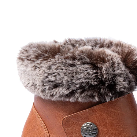
UVP 69,99 €
29,59 €
inkl. MwSt. und zzgl.
Versandkosten
Variante
cognac
Größe
In den Warenkorb
Sofort lieferbar - in 2-3 Werktagen bei Ihnen