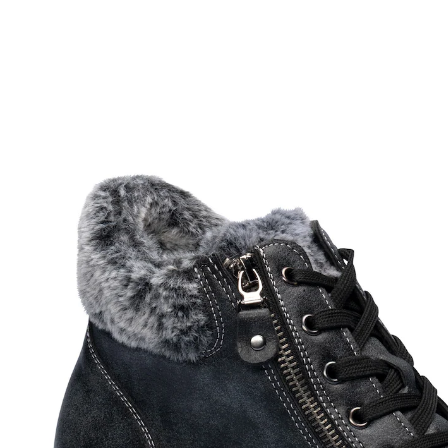
UVP 69,99 €
29,59 €
inkl. MwSt. und zzgl.
Versandkosten
Variante
schwarz
Größe
In den Warenkorb
Sofort lieferbar - in 2-3 Werktagen bei Ihnen