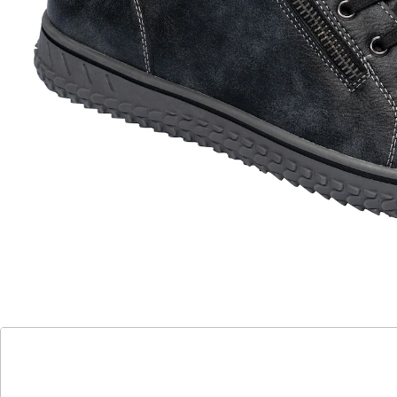
leichter Ein- und Ausstieg
flauschiger Kunstfellbesatz
optimaler Sitz dank Schnürung
angenehm leichter und sicherer
Gehkomfort
„Maja” ist immer einen Schritt voraus! Der gefütterte
und sportlich-leichte Knöchel-Sneaker in Leder-Optik
mit modischem Kunstfellrand hält Ihre Füße nicht nur
mollig warm, sondern verleiht Ihnen auch einen
trendigen Look. Die Schnürsenkel müssen nur einmal
gebunden werden, danach sorgt der seitliche
Reißverschluss für einen schnellen Ein- und Ausstieg.
Mit weicher Decksohle und rutschhemmender
Laufsohle.