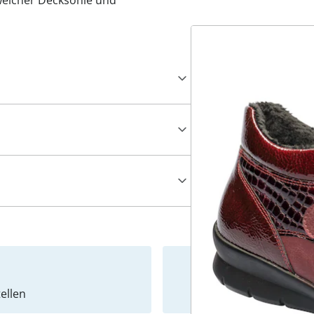
weicher Decksohle und
ellen
Newslet