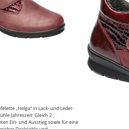
Variante
bordeaux
praktische
auf einer
Uringeruc
die Kranke
Parotitisp
Jetzt entde
Jetzt entde
Alltagshilf
Vibrationsp
neutralisie
Jetzt entde
Jetzt entde
Haushalt
jetzt entde
Jetzt entde
Jetzt entde
Größe
Sofort lieferbar - 
elette „Helga“ in Lack- und Leder-
ühle Jahreszeit: Gleich 2
hten Ein- und Ausstieg sowie für eine