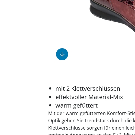
Fußpflegeprodukte
Geschenkideen
Elektromobile
Massage-Produkte
Herrenschuhe
Hausapotheke
Toilettenstühle
Ohrreiniger
Insektenabwehr
Ess- & Trinkhilfen
Sesselschoner
Mützen & Hüte
Kälte- & Wärmetherapie
Urinflaschen &
Nachttöpfe
Parfüm
Kleinmöbel
‎ Alle Anzeigen
‎ Alle Anzeigen
‎ Alle Anzeigen
‎ Alle Anzeigen
‎ Alle Anzeigen
mit 2 Klettverschlüssen
effektvoller Material-Mix
warm gefüttert
Mit der warm gefütterten Komfort-Stief
Optik gehen Sie trendstark durch die k
Klettverschlüsse sorgen für einen leic