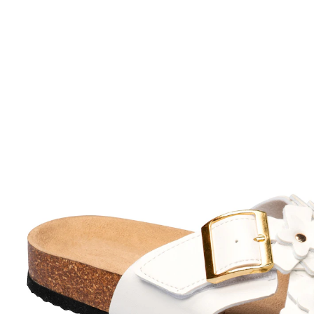
UVP 49,99 €
ab
23,99 €
inkl. MwSt. und zzgl.
Versandkosten
Variante
weiß
Größe
In den Warenkorb
Sofort lieferbar - in 2-3 Werktagen bei Ihnen