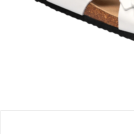
elastischer Einsatz
dank verstellbarem Klettverschluss ideal
bei Hallux valgus
weich gepolstertes Fußbett
edle Leder-Optik
Mit dieser Pantolette in Leder-Optik gehen Sie dem
Sommer stilvoll entgegen. Dank verstecktem
Klettverschluss und Stretch-Einsatz passen Sie sie
individuell an Ihren Fuß an – daher auch bei Hallux
valgus optimal. Mit weicher Mikrofaser-Decksohle und
rutschhemmender Laufsohle für ein top Tragegefühl.
Details