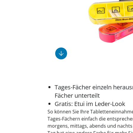
Fußpflegeprodukte
Geschenkideen
Elektromobile
Massage-Produkte
Herrenschuhe
Hausapotheke
Toilettenstühle
Ohrreiniger
Insektenabwehr
Ess- & Trinkhilfen
Sesselschoner
Mützen & Hüte
Kälte- & Wärmetherapie
Urinflaschen &
Nachttöpfe
Parfüm
Kleinmöbel
‎ Alle Anzeigen
‎ Alle Anzeigen
‎ Alle Anzeigen
‎ Alle Anzeigen
‎ Alle Anzeigen
Tages-Fächer einzeln heraus
Fächer unterteilt
Gratis: Etui im Leder-Look
So können Sie Ihre Tabletteneinnahme
Tages-Fächern einfach die entsprech
morgens, mittags, abends und nachts ü