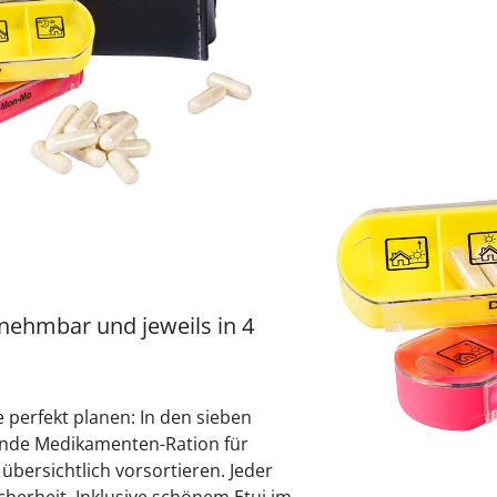
praktische
auf einer
Uringeruc
die Kranke
Parotitisp
Jetzt entde
Jetzt entde
Alltagshilf
Vibrationsp
neutralisie
Jetzt entde
Jetzt entde
Haushalt
jetzt entde
Jetzt entde
Sofort lieferbar - 
Jetzt entde
nehmbar und jeweils in 4
 perfekt planen: In den sieben
ende Medikamenten-Ration für
bersichtlich vorsortieren. Jeder