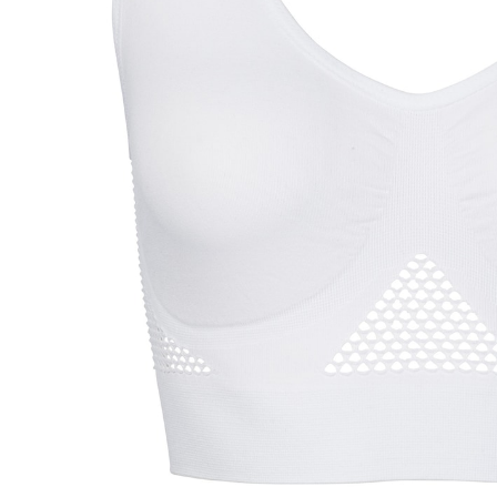
In den Warenkorb
Sofort lieferbar - in 2-3 Werktagen bei Ihnen
atmungsaktiv dank Aussparungen
Sommerfrische für Ihre Brust!
Gerade wenn es heiß wird, kann ein herkömmlicher BH
sehr lästig werden. Sie schwitzen verstärkt unter der
Brust. Der Sommer-BH „Atmungsaktiv“ schafft Abhilfe!
Angenehm leichtes Material und dennoch guter Halt.
Aussparungen vorne und hinten sorgen für ein luftiges
Gefühl.
Details