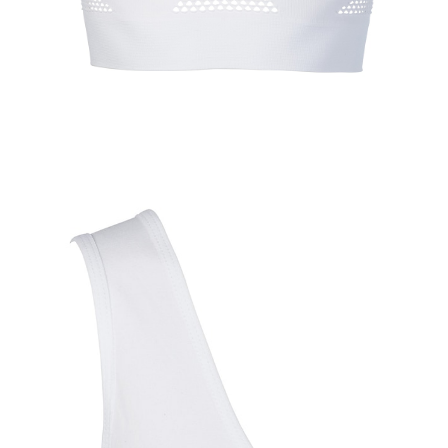
15,99 €
inkl. MwSt. und zzgl.
Versandkosten
Größe
BH-Größenrechner
10,69 €
nur
ab
2
Stück
1