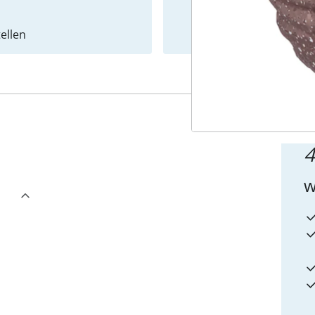
ellen
Newslet
4
w