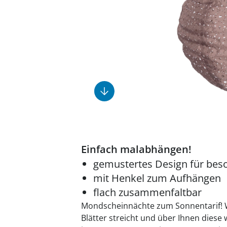
Fußpflegeprodukte
Geschenkideen
Elektromobile
Massage-Produkte
Herrenschuhe
Hausapotheke
Toilettenstühle
Ohrreiniger
Insektenabwehr
Ess- & Trinkhilfen
Sesselschoner
Mützen & Hüte
Kälte- & Wärmetherapie
Urinflaschen &
Nachttöpfe
Parfüm
Kleinmöbel
‎ Alle Anzeigen
‎ Alle Anzeigen
‎ Alle Anzeigen
‎ Alle Anzeigen
‎ Alle Anzeigen
Einfach malabhängen!
gemustertes Design für bes
mit Henkel zum Aufhängen
flach zusammenfaltbar
Mondscheinnächte zum Sonnentarif! W
Blätter streicht und über Ihnen dies