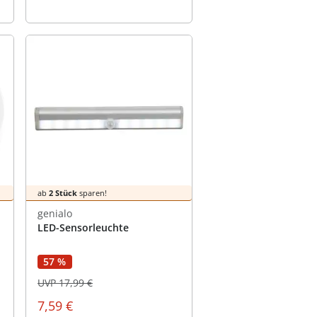
ab
2 Stück
sparen!
genialo
LED-Sensorleuchte
57 %
UVP 17,99 €
7,59 €