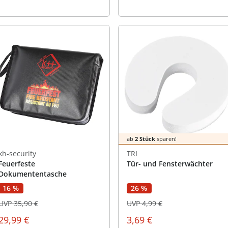
ab
2 Stück
sparen!
kh-security
TRI
Feuerfeste
Tür- und Fensterwächter
Dokumententasche
16 %
26 %
UVP 35,90 €
UVP 4,99 €
29,99 €
3,69 €