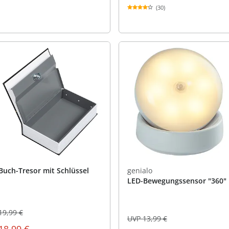
(30)
Buch-Tresor mit Schlüssel
genialo
LED-Bewegungssensor "360"
19,99 €
UVP 13,99 €