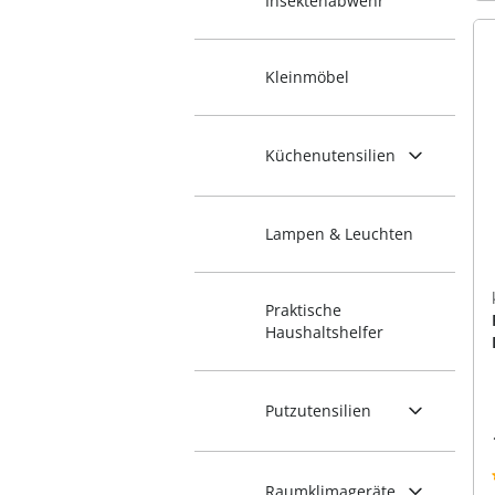
Insektenabwehr
Kleinmöbel
Küchenutensilien
Lampen & Leuchten
Praktische
Haushaltshelfer
Putzutensilien
Raumklimageräte