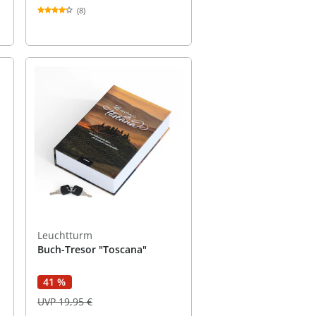
(8)
Leuchtturm
Buch-Tresor "Toscana"
41 %
UVP 19,95 €