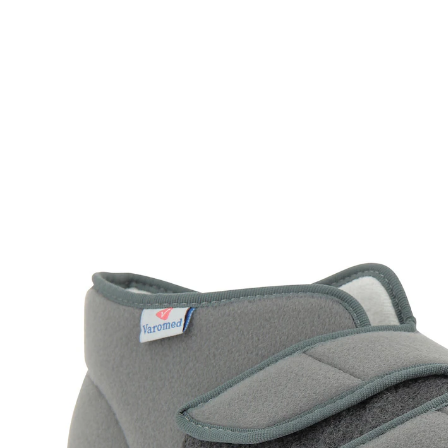
UVP 89,95 €
69,99 €
inkl. MwSt. und zzgl.
Versandkosten
Variante
grau
Größe
In den Warenkorb
Lieferbar - in 4-5 Werktagen bei Ihnen