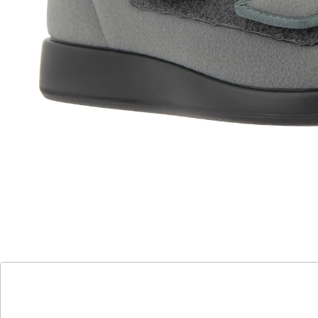
Alternativprodukt
Zu diesem Artikel haben wir eine Alternative gefunden,
die Sie interessieren könnte:
PROMED
Verbandschuh SaniCabrio hoch
(3)
Einzelpreis:
74,95 €
Perfekte Lösung für empflindliche Füße
nahtfreier Schnitt für druckfreies Tragen
weite Öffnung für leichtes An- und
Ausziehen
antibakterielles Frotteefutter mit Silber-