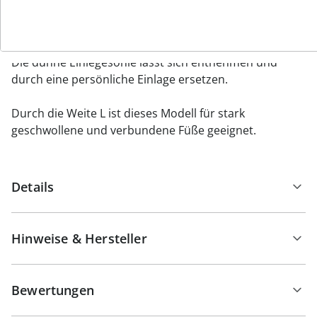
ist wirksam gegen Bakterien und Hautpilz, reduziert
Schweißgeruch und wirkt infektionshemmend. Das
Modell Genua ist bei 30° Schonwaschgang waschbar.
Die dünne Einlegesohle lässt sich entnehmen und
durch eine persönliche Einlage ersetzen.
Durch die Weite L ist dieses Modell für stark
geschwollene und verbundene Füße geeignet.
Details
Hinweise & Hersteller
Bewertungen