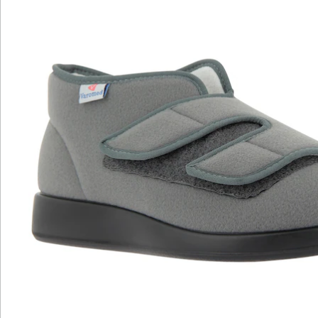
Ionen
pflegeleicht und bei 30° waschbar
herausnehmbare Einlegesohle für eigene
Einlagen
Therapieschuh Genua- ein unverzichtbarer Klassiker
Das Modell Genua ist unser beliebtestes
Verbandschuhmodell für Füße mit Schwellungen und
Verbänden. Da der Schnitt dieses Modells keine
drückenden oder störenden Nähte hat, ist er rundum
weich und bequem. Die Klettverschlüsse im
Vorfußbereich lassen sich sehr weit öffnen und
erleichtern das An- und Ausziehen. Das pflegeleichte
Obermaterial und das antibakterielle Frotteefutter mit
Silber-Ionen machen diesen Schuh zu einem
unverzichtbaren Begleiter für schmerzempfindliche
Füße. Das antibakterielle Frotteefutter mit Silber-Ionen