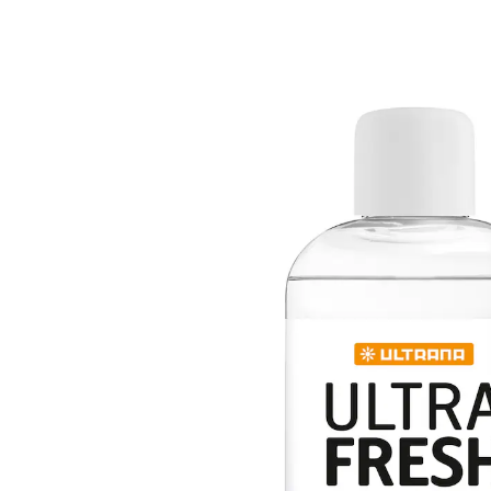
4,99 €
1 l = 33,27 €
inkl. MwSt. und zzgl.
Versandkosten
Variante
150 ml
In den Warenkorb
Sofort lieferbar - in 2-3 Werktagen bei Ihnen
verleiht frischen Duft
biologisch abbaubar
für Maschinen-, Hand-, und Kochwäsche