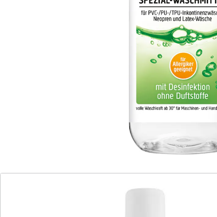
schont die Wäsche
speziell für PVC- und PU-Wäsche
entwickelt
für Hand- und Maschinenwäsche
Das spezielle Flüssigwaschmittel für PVC- und PU-
Inkontinenz-Wäsche kann in Waschmaschinen oder für
die Handwäsche verwendet werden. Es kombiniert
hervorragende Waschkraft mit gleichzeitiger
Desinfektion der Wäsche.
Details
Hinweise & Hersteller
Bewertungen