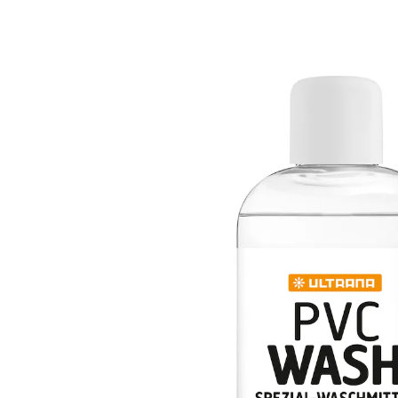
1 l = 17,98 €
inkl. MwSt. und zzgl.
Versandkosten
Variante
500 ml
In den Warenkorb
Sofort lieferbar - in 2-3 Werktagen bei Ihnen
Desinfiziert beim Waschen
wirkt desinfizierend
frei von Parfum