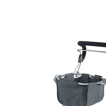
200,99 €
inkl. MwSt. und zzgl.
Versandkosten
In den Warenkorb
Lieferbar - in 8-10 Werktagen bei Ihnen
Auch zuhause frei bewegen
inklusive Stoffkorb und Tablett
platzsparend klappbar
Griffhöhe 9-fach verstellbar
Bremskabel im Rahmen integriert
Der Rollator speziell für Innenräume. Durch die