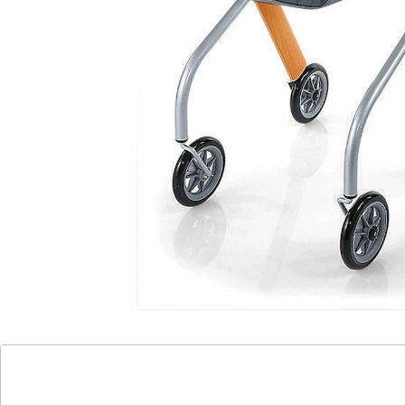
elegante Konstruktion in Buche-Optik wirkt er wie ein
modernes Wohnmöbel. Auch die Funktionen sind auf
den Wohngebrauch abgestimmt: Ein Tablett
verwandelt ihn in ein rollendes Beistelltischchen; der
weiche Stoffkorb hat keine Ecken und Kanten, die Ihre
Möbel beschädigen könnten. Der Rollator lässt sich
platzsparend zusammenklappen. Die Räder mit
Innenraum-Bereifung schonen wertvolle Teppiche,
Stein- und Parkettböden und hinterlassen keine
Streifen oder Kratzer. Mit höhenverstellbarem Griff
und durchgehendem Bremsbügel.
Maße:
Griffhöhe: 78 - 90 cm
gesamt (LxBxH): 73 x 55 x 78 - 90 cm
Max. Zuladung:
Stoffkorb: 3 kg (40°C-Wäsche)
Tablett: 5 kg