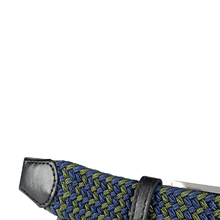
11,09 €
inkl. MwSt. und zzgl.
Versandkosten
Variante
oliv/blau
9,99 €
nur
ab
2
Stück
1
In den Warenkorb
Lieferbar - in 7-8 Werktagen bei Ihnen