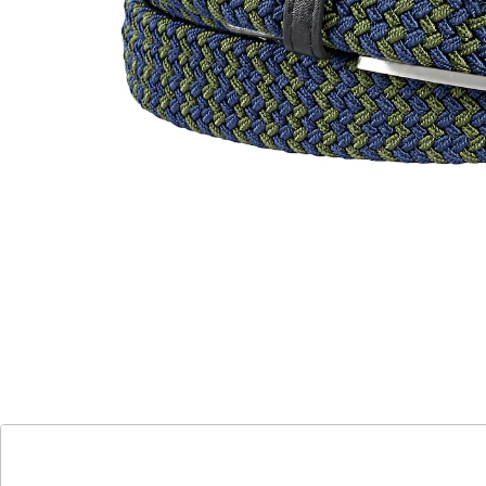
Ein echtes Anpassungsgenie: Dank der speziellen
Webart ist dieser Gürtel extra flexibel. Die
Dornschließe kann überall durch das elastische
Material geführt werden.
Material:
Schließe: Metall
Webband: 70 % Polypropylen, 30 % Elasthan
Details
Hinweise & Hersteller