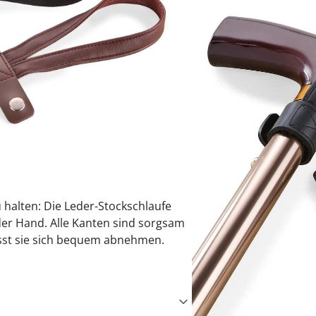
praktische
auf einer
Uringeruc
die Kranke
Parotitisp
Jetzt entde
Jetzt entde
Alltagshilf
Vibrationsp
neutralisie
Jetzt entde
Jetzt entde
Haushalt
jetzt entde
Jetzt entde
Jetzt entde
Sofort lieferbar - 
u halten: Die Leder-Stockschlaufe
der Hand. Alle Kanten sind sorgsam
sst sie sich bequem abnehmen.