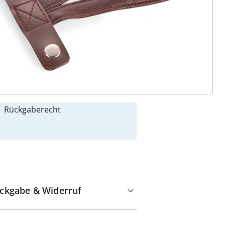
 Gründe für
alzvital
Versandkostenfrei ab 99 €
Kauf auf Rechnung
Gebührenfrei
Kostenloser Rückversand
Geprüfte Qualität & volles
Rückgaberecht
ckgabe & Widerruf