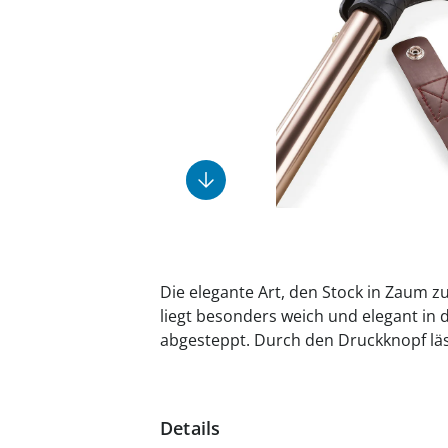
Fußpflegeprodukte
Geschenkideen
Elektromobile
Massage-Produkte
Herrenschuhe
Hausapotheke
Toilettenstühle
Ohrreiniger
Insektenabwehr
Ess- & Trinkhilfen
Sesselschoner
Mützen & Hüte
Kälte- & Wärmetherapie
Urinflaschen &
Nachttöpfe
Parfüm
Kleinmöbel
‎ Alle Anzeigen
‎ Alle Anzeigen
‎ Alle Anzeigen
‎ Alle Anzeigen
‎ Alle Anzeigen
Die elegante Art, den Stock in Zaum z
liegt besonders weich und elegant in 
abgesteppt. Durch den Druckknopf lä
Details