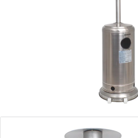
oder im Garten. Dank den praktischen Rollen kann die
Heizung mobil und an verschiedenen Orten eingesetzt
werden. Geniessen Sie gemeinsame Abende mit
diesem einzigartigen Heiz- und Lichtspender.
Die Aussenheizung wird mit Gas betrieben und verfügt
über eine Piezo-Zündung. Der Heizkörper wird
sekundenschnell aufgewärmt und ist unabhängig von
einem Stromanschluss. Dank des Schutzgitters und
der Sicherheitsflammlöschvorrichtung ist der
WÄRMEPILZ sehr sicher.
Details
Hinweise & Hersteller
Bewertungen