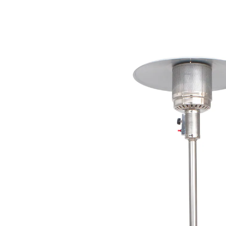
480,99 €
inkl. MwSt. und zzgl.
Versandkosten
In den Warenkorb
Lieferbar - in 6-7 Werktagen bei Ihnen
Rollen
Piezo-Zündung
Sicherheitsflammlöschvorrichtung
Der WÄRMEPILZ dient nebst seiner Funktion als
Aussenheizung auch als Lichtquelle und sorgt für ein
gemütliches Ambiente auf dem Balkon, der Terrasse