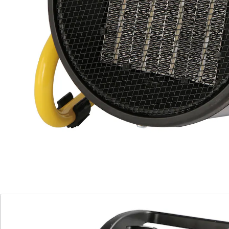
Das Heizgebläse Ventus 210 ist die ideale Lösung für
das schnelle Beheizen großer Räume wie Werkstätten
oder Garagen. Mit zwei Heizstufen und einer
zusätzlichen Gebläsestufe sorgt es für eine effiziente
und gleichmäßige Wärmeverteilung. Das integrierte
Thermostat ermöglicht eine präzise
Temperaturregelung, während der
Überhitzungsschutz für maximale Sicherheit sorgt.
Dank seines kompakten Designs lässt sich der Ventus
210 leicht platzieren und transportieren, ohne viel
Raum einzunehmen. Profitieren Sie von der hohen
Leistungsfähigkeit und Sicherheit dieses Heizgebläses.
Details
Hinweise & Hersteller