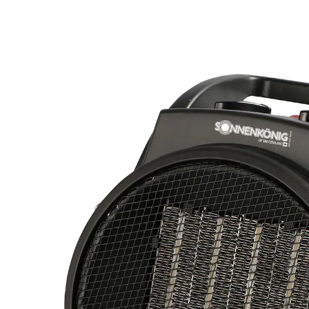
72,59 €
inkl. MwSt. und zzgl.
Versandkosten
Bei Verfügbarkeit erinnern
Derzeit nicht lieferbar
Leistungsstarke Wärme für große Räume
kompakt und leistungsstark
zwei Heizstufen verfügbar
schnelle Beheizung
sicher durch Überhitzungsschutz
ideal für Werkstätten und Garagen