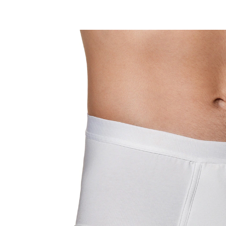
ab
16,79 €
inkl. MwSt. und zzgl.
Versandkosten
Variante
Größe
In den Warenkorb
Sofort lieferbar - in 2-3 Werktagen bei Ihnen
🤫
Diskrete Lieferung