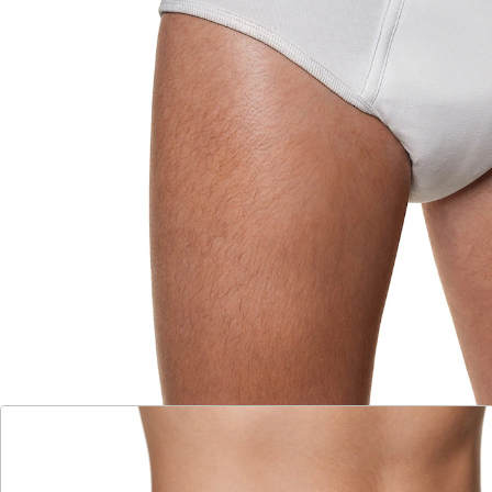
Wohlfühl-Schutz in 2 Stärken:
bequem geschnitten
waschbar
wiederverwendbar
Perfekt geschnittene Inkontinenz-Slips für
zuverlässigen Schutz bei diskretem Komfort.
Details
Hinweise & Hersteller
Bewertungen