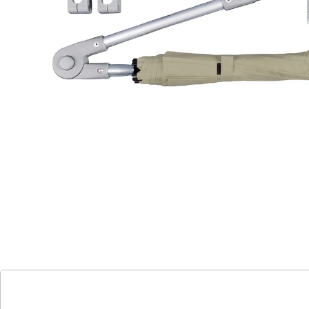
Schirmkonstruktur
Winkel und Höhe des Schirms einstellbar
Windsicherer Schirm? Hier ist er! Der Schirm mit
Adapter – passend auch für Ovalrohre – schützt vor
Regen und Sonne, während der Rollator beidhändig
geführt werden kann. Mit individueller
Höheneinstellung und bedienungsfreundlicher
Automatiköffnung. Auch für Rollstühle geeignet.
Details
Hinweise & Hersteller
Bewertungen