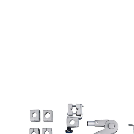
74,95 €
inkl. MwSt. und zzgl.
Versandkosten
Variante
beige
In den Warenkorb
Sofort lieferbar - in 2-3 Werktagen bei Ihnen
besonders windsicher: überlappende