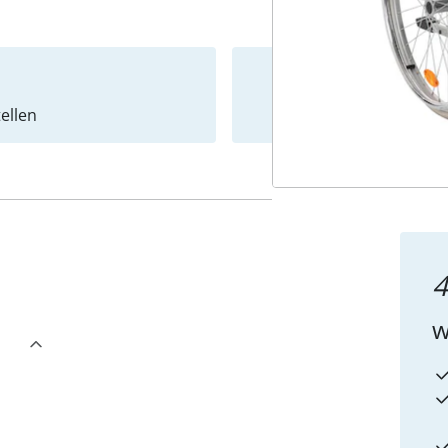
ellen
Newslet
4
w