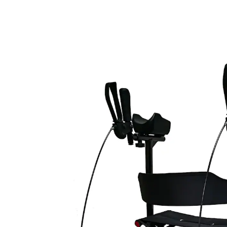
UVP 669,00 €
288,99 €
inkl. MwSt. und zzgl.
Versandkosten
In den Warenkorb
Lieferbar - in 11-13 Werktagen bei Ihnen
mehr Sicherheit dank Rückenlehne
gut bei Carpantunnel-Syndrom
leicht laufende Räder
Für Menschen, die an Arthritis oder Arthrose leiden
(speziell Hand- und Fingergelenke) ist der Rollator mit