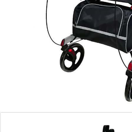
gepolsterten Arm-Auflagen die ideale Lösung. Er
entlastet Ihre empfindlichen Gelenke und hilft Ihnen, in
gesunder Haltung zu gehen. Auch sehr zu empfehlen
bei rheumatischen Erkrankungen und Carpaltunnel-
Syndrom. Der Rollator bietet Ihnen Komfort und
Sicherheit und lässt sich sehr leicht lenken. Mit
praktischer Sitzfläche für kurze und lange Pausen. Für
den Transport flach faltbar. Inklusive Tasche und
Gehstockhalter.
Maße:
Griffhöhe: 98 - 115 cm
Grifflänge: 27 - 36 cm
Sitzbreite: 38 cm
Sitzhöhe: 58 cm
Details