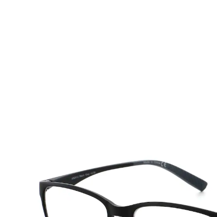
UVP 19,90 €
5,89 €
inkl. MwSt. und zzgl.
Versandkosten
Variante
+3,0dpt
In den Warenkorb
Sofort lieferbar - in 2-3 Werktagen bei Ihnen
Klare Sicht mit Stil: Unsere Lesebrillen für alle
Aktivitäten!
vielseitige Stärken