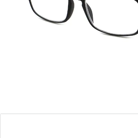
höchster Komfort
stilvolles Etui
Entdecken Sie die Welt der klaren Sicht mit unseren
hochwertigen Lesehilfen! Egal, ob Sie lesen, am
Computer arbeiten oder Handarbeiten erledigen -
unsere Lesebrillen sind in den Stärken +2,0 dpt, +2,5
dpt, +3,0 dpt und +3,5 dpt erhältlich und bieten Ihnen
höchsten Komfort und Bequemlichkeit. Vergessen Sie
das lästige Suchen nach Ihrer Brille - jede Lesehilfe wird
in einem stilvollen Etui in Filzoptik geliefert. Erleben Sie
Ihre Aktivitäten in neuem Glanz und genießen Sie den
klaren Durchblick mit unseren Lesebrillen!
Details