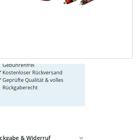
 Gründe für
alzvital
Versandkostenfrei ab 99 €
Kauf auf Rechnung
Gebührenfrei
Kostenloser Rückversand
Geprüfte Qualität & volles
Rückgaberecht
ckgabe & Widerruf