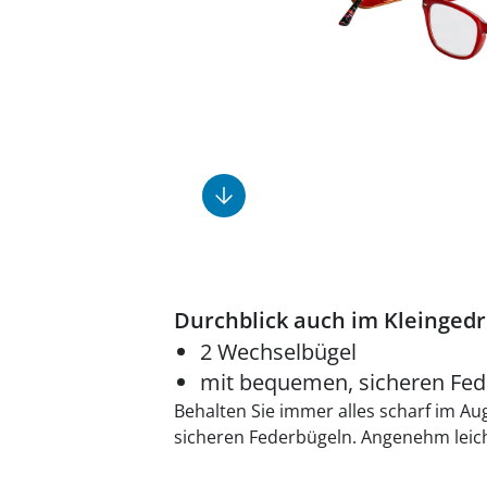
Fußpflegeprodukte
Geschenkideen
Elektromobile
Massage-Produkte
Herrenschuhe
Hausapotheke
Toilettenstühle
Ohrreiniger
Insektenabwehr
Ess- & Trinkhilfen
Sesselschoner
Mützen & Hüte
Kälte- & Wärmetherapie
Urinflaschen &
Nachttöpfe
Parfüm
Kleinmöbel
‎ Alle Anzeigen
‎ Alle Anzeigen
‎ Alle Anzeigen
‎ Alle Anzeigen
‎ Alle Anzeigen
Durchblick auch im Kleingedr
2 Wechselbügel
mit bequemen, sicheren Fed
Behalten Sie immer alles scharf im Au
sicheren Federbügeln. Angenehm leich