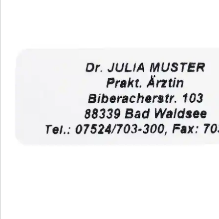
schwarz
goldfarben
Mit unseren Namensaufklebern sparen Sie Zeit und
Mühe beim Beschriften von Briefen und Umschlägen.
Statt die Absender-Adresse manuell zu schreiben,
kleben Sie einfach einen Aufkleber - für eine stets
leserliche Schrift. Die klare Schrift im Schrifttyp B
verleiht dem Text eine charmante Note.
Diese Aufkleber eignen sich auch perfekt zur
Kennzeichnung von Büchern, CDs und anderen
Gegenständen in öffentlichen Räumen oder als
Leihgaben. Sie sind gut haftbar und dennoch einfach
abzulösen. Wählen Sie zwischen einer kleinen Box mit
300 Stück oder einer großen Box mit 1.000 Stück in
verschiedenen Farben (rot, blau, schwarz, silber, gold).
Praktische Aufbewahrung in Spenderboxen. Ideal für
private und gewerbliche Anwendungen.