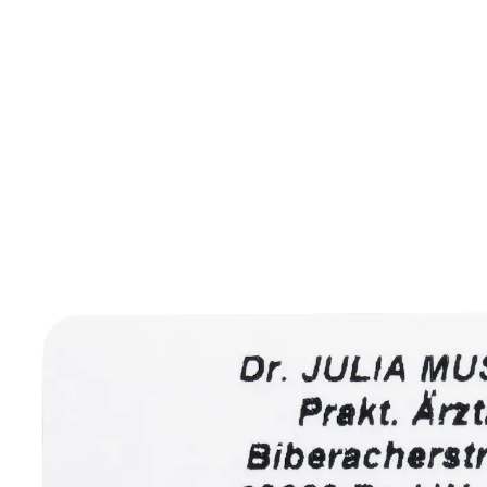
ab
15,99 €
inkl. MwSt. und zzgl.
Versandkosten
Variante
schwarz
+ 1
Auswahl
Personalisierung hinzufügen
keine Personalisierung
Lieferbar - in 7-8 Werktagen bei Ihnen