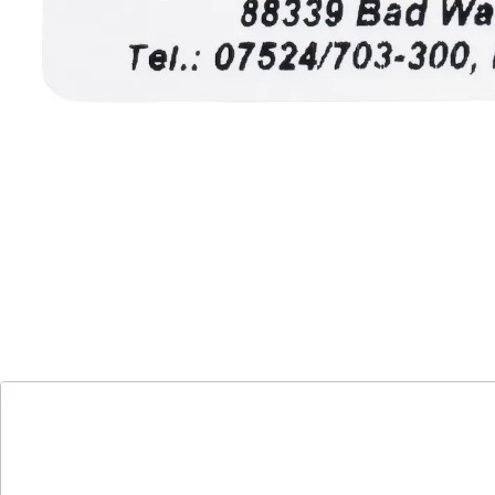
Alternativprodukt
Zu diesem Artikel haben wir eine Alternative gefunden,
die Sie interessieren könnte:
Namensaufkleber "Schrifttyp A" blau - 300
Stück
(13)
Einzelpreis:
15,99 €
Namensaufkleber für jeden Bedarf
kupferfarben
silberfarben