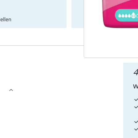
ellen
Newslet
4
w