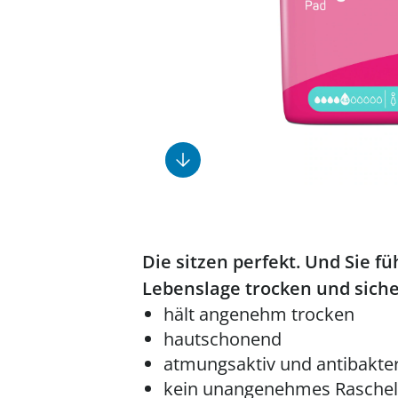
Fußpflegeprodukte
Geschenkideen
Elektromobile
Massage-Produkte
Herrenschuhe
Hausapotheke
Toilettenstühle
Ohrreiniger
Insektenabwehr
Ess- & Trinkhilfen
Sesselschoner
Mützen & Hüte
Kälte- & Wärmetherapie
Urinflaschen &
Nachttöpfe
Parfüm
Kleinmöbel
‎ Alle Anzeigen
‎ Alle Anzeigen
‎ Alle Anzeigen
‎ Alle Anzeigen
‎ Alle Anzeigen
Die sitzen perfekt. Und Sie fü
Lebenslage trocken und siche
hält angenehm trocken
hautschonend
atmungsaktiv und antibakter
kein unangenehmes Rasche