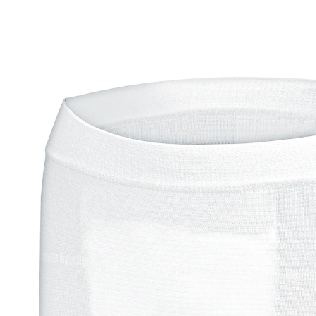
ab
6,99 €
inkl. MwSt. und zzgl.
Versandkosten
Variante
Comfort, 5 Stück
Größe
In den Warenkorb
Lieferbar - in 7-8 Werktagen bei Ihnen
🤫
Diskrete Lieferung