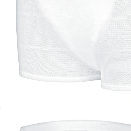
Premium Netzhosen sorgen dafür, dass Ihre
Einlagen eng am Körper anliegen.
sicherer Halt Ihrer Einlagen
weniger Hautreizungen
mehr Bewegungsfreiheit
für Frauen & Männer
eng anliegend und diskret
hygienischer Auslaufschutz
Weiche, wäscheähnliche Fasern und doppelt Elasthan
garantieren einen optimalen Halt. Das ermöglicht
mehr Bewegungsfreiheit. Außen liegende Seitennähte
reduzieren die Gefahr von Hautreizungen. Geeignet
auch als Schutz nach operativen Eingriffen. Bis 30 x
wiederverwendbar.