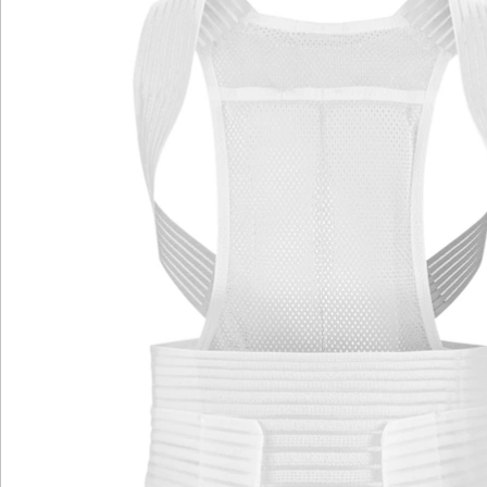
Regelmäßiges Tragen des atmungsaktiven und mit
Klettverschluss individuell anpassbaren Stützgürtels
unterstützt die Muskulatur im Lendenwirbelbereich
und reduziert die Belastung auf die Bandscheiben.
Genießen Sie eine aufrechte Körperhaltung im Sitzen,
Stehen oder Laufen und reduzieren dabei gleichzeitig
Rückenschmerzen effektiv.
Details
Hinweise & Hersteller
Bewertungen