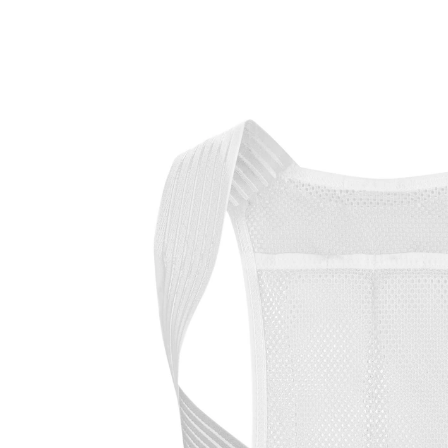
14,99 €
inkl. MwSt. und zzgl.
Versandkosten
Variante
Größe
In den Warenkorb
Sofort lieferbar - in 2-3 Werktagen bei Ihnen