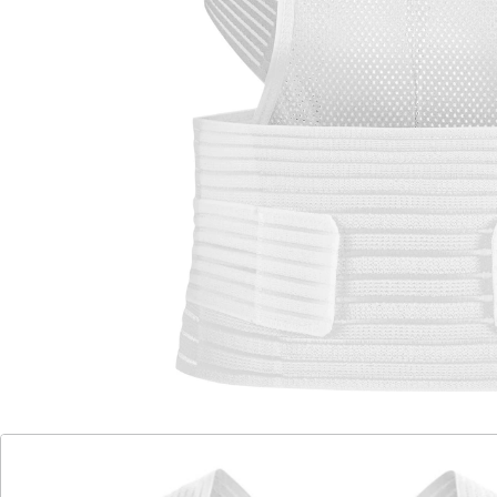
Weniger Rückenschmerzen durch verbesserte
Körperhaltung!
individuelle Anpassung durch praktische
Haftverschlüsse
die Zugkraft auf die Schultern kann
variiert werden
2 herausnehmbare Verstärkungen
Kreuzung verstärkt die Stützkraft
Stützgürtel gibt Halt
korrigiert eine schlechte Körperhaltung
und reduziert Rückenschmerzen
mit extra Stützgürtel zur Unterstützung
der Bauch- und Rückenmuskulatur